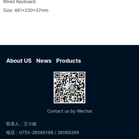
Wired Keyboard
Size: 461x230x37mm
About US
News
Products
Contact us by Wechat
联系人：王小姐
电话：0755-28066198 / 28066299